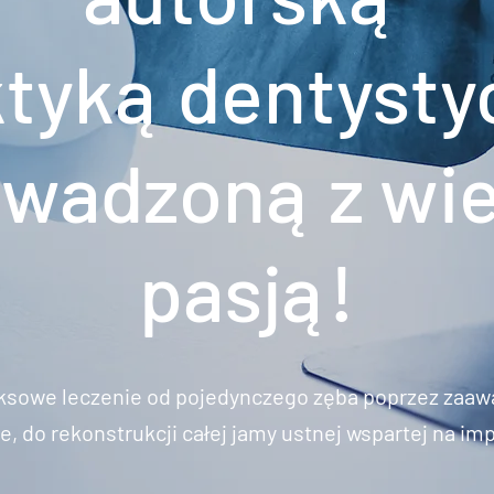
ktyką dentysty
wadzoną z wi
pasją!
ksowe leczenie od pojedynczego zęba poprzez zaaw
, do rekonstrukcji całej jamy ustnej wspartej na im