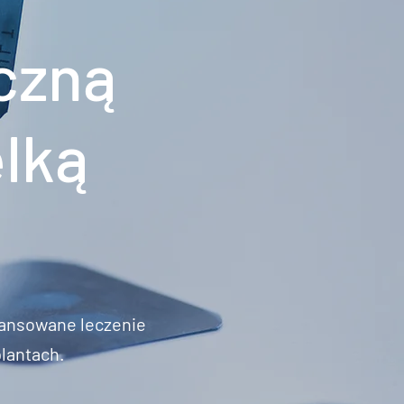
czną
elką
ansowane leczenie
plantach.