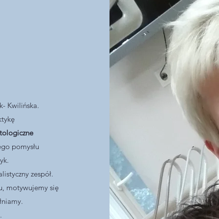
k- Kwilińska.
ktykę
ologiczne
nego pomysłu
tyk.
alistyczny zespół.
u, motywujemy się
łniamy.
.