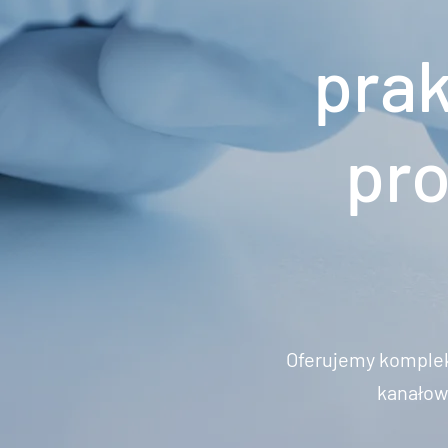
pra
pro
Oferujemy komple
kanałowe