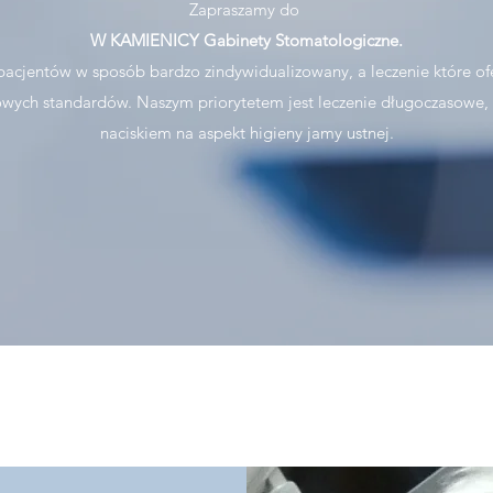
Zapraszamy do
W KAMIENICY Gabinety Stomatologiczne.
pacjentów w sposób bardzo zindywidualizowany, a leczenie które 
wych standardów. Naszym priorytetem jest leczenie długoczasowe, s
naciskiem na aspekt higieny jamy ustnej.