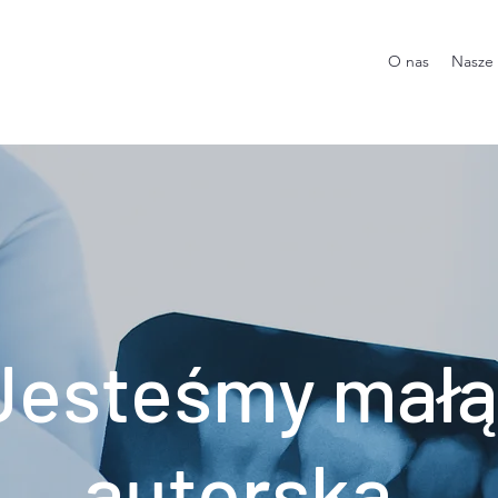
O nas
Nasze 
Jesteśmy małą
autorską