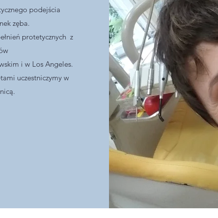
tycznego podejścia
nek zęba.
pełnień protetycznych z
łów
skim i w Los Angeles.
tami uczestniczymy w
anicą.