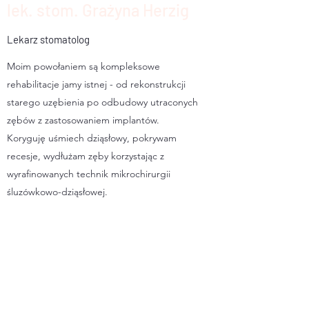
lek. stom. Grażyna Herzig
Lekarz stomatolog
Moim powołaniem są kompleksowe
rehabilitacje jamy istnej - od rekonstrukcji
starego uzębienia po odbudowy utraconych
zębów z zastosowaniem implantów.
Koryguję uśmiech dziąsłowy, pokrywam
recesje, wydłużam zęby korzystając z
wyrafinowanych technik mikrochirurgii
śluzówkowo-dziąsłowej.
Stosuję zaawansowane techniki odbudowy
z adhezją do własnych tkanek zęba.
Pozostały czas poświęcam na leczenie zębów
zainfekowanych próchnicą i inne zabiegi
chirurgiczne.